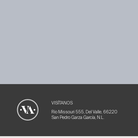
VISÍTANOS
Rio Missouri 555, Del Valle, 66220
San Pedro Garza García, N.L.