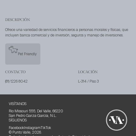
DESCRIPCIÓN
Ofrece una variedad de servicios financieros a personas morales y físicas, que
incluyen banca comercial y de inversión, seguros y manejo de inversiones.
Pet Friendly
CONTACTO
LOCACIÓN
(81) 1226 8042
L-314 /
Piso 3
VISÍTANOS
Rio Missouri 555, Del Valle, 66220
San Pedro Garza García, N.L.
SÍGUENOS
Facebook
Instagram
TikTok
© Punto Valle, 2026.